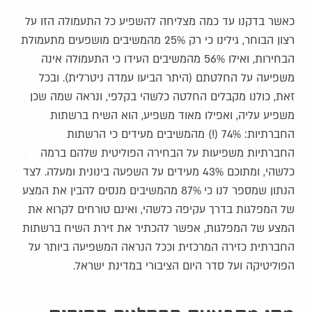
כאשר בדקנו עד כמה מצליחה להשפיע כל התעמולה הזו על
רצון הבוחר, גילינו כי רק 25% מהמשיבים מושפעים מתעמולת
הבחירות, ואילו 56% מהמשיבים העידו כי התעמולה אינה
משפיעה על החלטתם (היתר הביעו עמדה ניטרלית). ובכל
זאת, כולנו מקבלים החלטה כלשהי בקלפי, ונראה שמה שכן
משפיע עליה, ואפילו מאוד משפיע, הוא השיח ברשתות
החברתיות: 74% (!) מהמשיבים מעידים כי הרשתות
החברתיות משפיעות על הבחירה הפוליטית שלהם ברמה
כלשהי, ומתוכם 43% מעידים על השפעה בינונית ומעלה. לצד
הנתון שמספר לנו כי 87% מהמשיבים מנסים להבין את המצע
של המפלגות בדרך עקיפה כלשהי, ואינם טורחים לקרוא את
המצע של המפלגות, אפשר להכתיר את זירת השיח ברשתות
החברתית כזירה המרכזית וככל הנראה המשפיעה ביותר על
הפוליטיקה ועל סדר היום הציבורי במדינת ישראל.