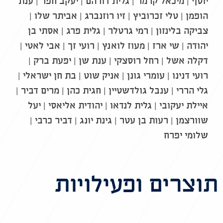
יוסף | מיכאל קרמר | גלית דורהם | יעקב חפר | ענת
הופמן | טלי זכרוביץ | זיו רוזנברג | אביתר שלו |
צביקה בלינזון | רמי גרטלר | גלית פרג | אסתי בן
יהודה | שי ארז | מעוז לואנץ | רועי זך | אבי לאטי |
דקלה אשל | רחל רוסצקי | ענת שן | יפעת ברק |
רועי דנינו | עומרי גונן | אניק שוט | בת חן ישראלי |
גלי הררי | ענבל גולדשטיין | חגית כהן | מרים דביר |
איילת יעקובי | גלית לנדאו | יהודית אליאסי | יעל
שוורצמן | רעות בן עטר | גינת יונג | דביר כרבי |
שלומי יפרח
תוצרים ופעילויות