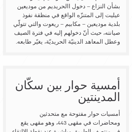
بشأن النزاع – دخول االحريديم من موديعين
عيليت إلى المتنزّه الواقع في منظقة نفوذ
بلدية موديعين – مكابيم – ريعوت والتي تتولّي
صيانته، حيث أنّ دخولهم إليه في فترة الصيف
وعطل المعاهد الدينيّة الحريديّة، يغيّر طابعه.
أمسية حوار بين سكّان
المدينتين
أمسيات حوار مفتوحة مع متحدثين
ومحاضرات في مقهى 443، وهو مقهى يقع
في منتصف الطريق مباشرة عند نقطة الالتقاء