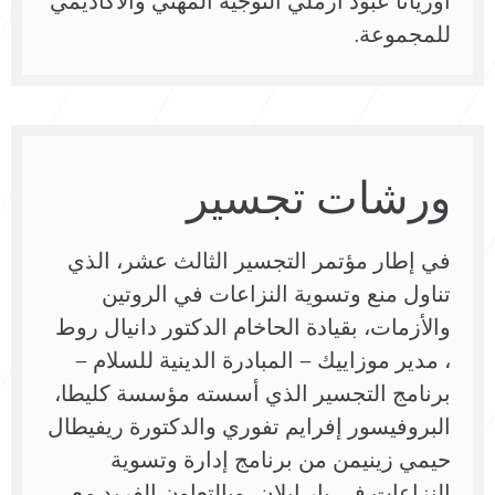
أوريانا عبود أرملي التوجيه المهني والأكاديمي
للمجموعة.
ورشات تجسير
في إطار مؤتمر التجسير الثالث عشر، الذي
تناول منع وتسوية النزاعات في الروتين
والأزمات، بقيادة الحاخام الدكتور دانيال روط
، مدير موزاييك – المبادرة الدينية للسلام –
برنامج التجسير الذي أسسته مؤسسة كليطا،
البروفيسور إفرايم تفوري والدكتورة ريفيطال
حيمي زينيمن من برنامج إدارة وتسوية
النزاعات في بار إيلان، وبالتعاون الفريد مع