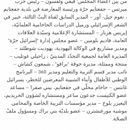
من بين أعضاء المجلس: فيفي ولفسون – رئيس حزب
ميرتس – جفعتايم حرّة ورئيسة المعارضة في بلدية جفعتايم
، نعوم جيل- أور – المدير السابق لقناة البثّ الثالثة، خبير في
الشعر الإسرائيلي وزميل الدراسات الحاخامية العلمانيّة،
إيريس هرباز – المستشارة الإعلامية وسيّدة العلاقات
العامة، فاديم بلومين – عضو مجلس إدارة “إسرائيل حرّة”
ومدير مشاريع في الوكالة اليهودية، يهوديت شوطلند –
المديرة العامة لجمعية التجدّد المدينيّ ، راحيلي غوتليب –
منتجة وممثلة، مديرة جوقة “برافو” ، شمعون كشاش –
نائب مدير قسم التربية والتعليم ومدير 360 – البرنامج
الوطني للأطفال وأبناء الشبيبة المعرضين للخطر، يسرائيل
غانتس – حاخام محلّي في جفعتايم، بيني صفرا – مساعد
عضو الكنيست جدعون ساعر ومستشاره لشؤون الحريديم،
اليعيزر بلوخ – مدير مؤسسات التربية الخاصة والمحامي
موشيه مورغنشترن – عضو بلديّة بني براك ومسؤول ملفّ
الصحّة.