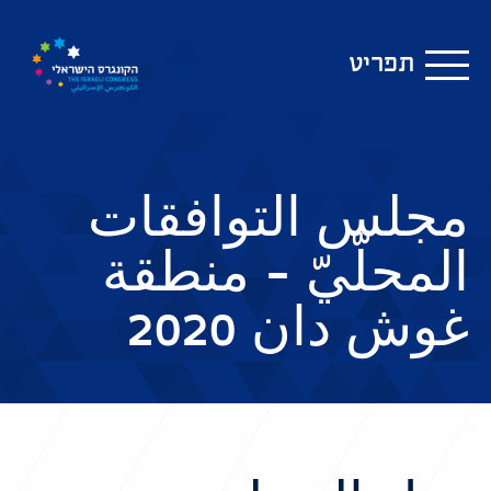
תפריט
مجلس التوافقات
المحلّيّ – منطقة
غوش دان 2020