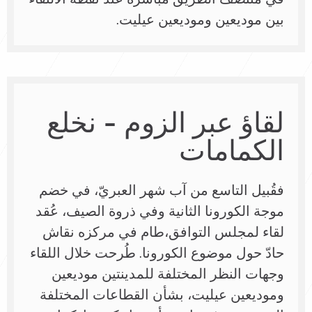
بين موديعين وموديعين عيليت.
لقاؤ عبر الزوم – نخلع
الكمامات
فقُبيل التاسع من آب شهر العبريّ، في خضم
موجة الكورونا الثانية وفي ذروة الصيف، عُقد
لقاء لمجلس التوافق،طام في مركزه نقاش
حادّ حول موضوع الكورونا. طُرحت خلال اللقاء
وجهات النظر المختلفة للمدينتين موديعين
وموديعين عيليت، بشأن القطاعات المختلفة