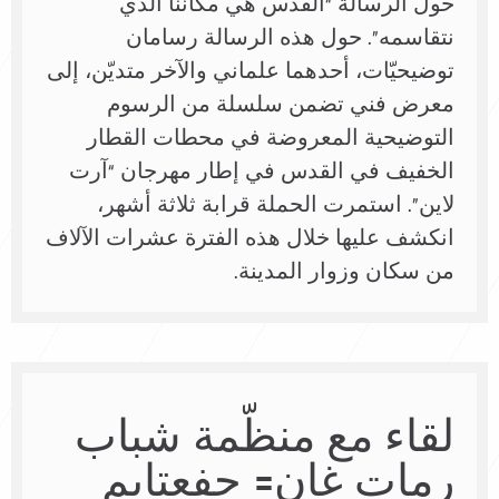
حول الرسالة “القدس هي مكاننا الذي
نتقاسمه”. حول هذه الرسالة رسامان
توضيحيّات، أحدهما علماني والآخر متديّن، إلى
معرض فني تضمن سلسلة من الرسوم
التوضيحية المعروضة في محطات القطار
الخفيف في القدس في إطار مهرجان “آرت
لاين”. استمرت الحملة قرابة ثلاثة أشهر،
انكشف عليها خلال هذه الفترة عشرات الآلاف
من سكان وزوار المدينة.
لقاء مع منظّمة شباب
رمات غان= جفعتايم