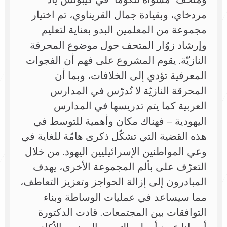
ومتحف “مسوآه لتكوما” في كيبوتس ياد
مردخاي، وبقيادة جمال القريناوي، تم اختيار
مجموعة من المعلمين البدو بعناية لتعليم
وإرشاد زوّار المتحف حول موضوع المحرقة
النازيّة. يقوم المشروع على فهم أن الفجوات
المعرفية تؤدي إلى الخلافات، وبما أن
المحرقة النازيّة لا تُدرّس في المدارس
العربية كما يتم تدريسها في المدارس
اليهودية – فهناك مكان وأهمية للتوسط في
هذه القضية التي تشكّل ذكرى هامّة للغاية في
وعي المواطنين الإسرائيليين اليهود. من خلال
التعرّف على بألم المجموعة الأخرى، يهدف
المبادرون إلى إزالة الحواجز وتعزيز التعاطف،
مما سيساعد في عمليات الوساطة وبناء
التوافقات بين المجتمعات. قادت الدكتورة