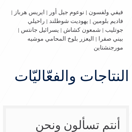
فيفي ولفسون | نوعوم جيل أور | ايريس هرباز |
فاديم بلومين | يهوديت شوطلند | راحيلي
جوتليب | شمعون كشاش | يسرائيل جانتس |
بيني صفرا | اليعزر بلوخ المحامي موشيه
مورجنشتاين
النتاجات والفعّاليّات
أنتم تسألون ونحن